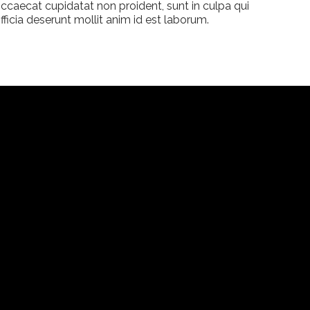
ccaecat cupidatat non proident, sunt in culpa qui
fficia deserunt mollit anim id est laborum.