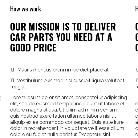
How we work
OUR MISSION IS TO DELIVER
CAR PARTS YOU NEED AT A
GOOD PRICE
Mauris rhoncus orci in imperdiet placerat.
Vestibulum euismod nisl suscipit ligula volutpat
feugiat
f
g
Lorem ipsum dolor sit amet, consectetur adipiscing
L
elit, sed do eiusmod tempor incididunt ut labore et
e
dolore magna aliqua. Ut enim ad minim veniam,
d
quis nostrud exercitation ullamco laboris nisi ut
q
aliquip ex ea commodo consequat. Duis aute irure
a
dolor in reprehenderit in voluptate velit esse cillum
d
dolore eu fugiat nulla pariatur. Excepteur sint
d