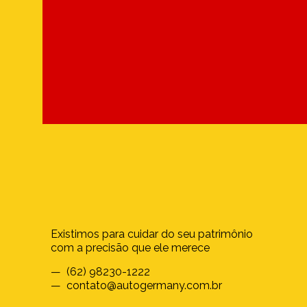
Existimos para cuidar do seu patrimônio
com a precisão que ele merece
— (62) 98230-1222
— contato@autogermany.com.br