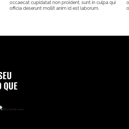
occaecat cupidatat non proident, sunt in culpa qui
o
officia deserunt mollit anim id est laborum.
o
SEU
O QUE