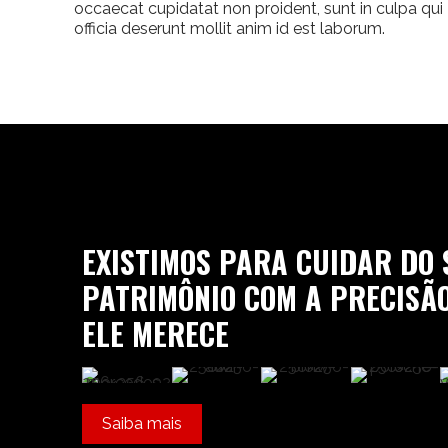
occaecat cupidatat non proident, sunt in culpa qui
officia deserunt mollit anim id est laborum.
EXISTIMOS PARA CUIDAR DO 
PATRIMÔNIO COM A PRECISÃ
ELE MERECE
Saiba mais